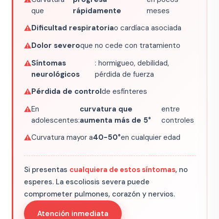
que
rápidamente
meses
Dificultad respiratoria
o cardíaca asociada
Dolor severo
que no cede con tratamiento
Síntomas
: hormigueo, debilidad,
neurológicos
pérdida de fuerza
Pérdida de control
de esfínteres
En
curvatura que
entre
adolescentes:
aumenta más de 5°
controles
Curvatura mayor a
40-50°
en cualquier edad
Si presentas
cualquiera de estos síntomas
, no
esperes. La escoliosis severa puede
comprometer pulmones, corazón y nervios.
Atención inmediata