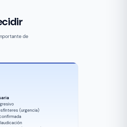
cidir
importante de
aria
gresivo
sfínteres (urgencia)
 confirmada
laudicación