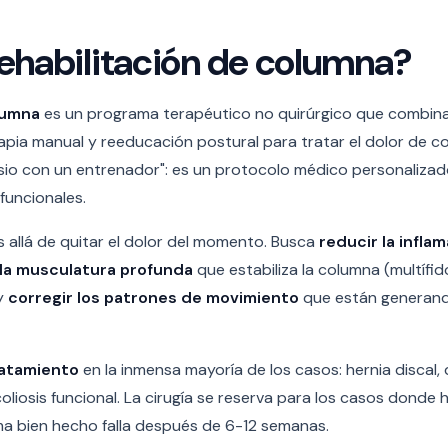
rehabilitación de columna?
lumna
es un programa terapéutico no quirúrgico que combin
rapia manual y reeducación postural para tratar el dolor de c
nasio con un entrenador": es un protocolo médico personalizad
 funcionales.
 allá de quitar el dolor del momento. Busca
reducir la infla
 la musculatura profunda
que estabiliza la columna (multífid
 y
corregir los patrones de movimiento
que están generando
ratamiento
en la inmensa mayoría de los casos: hernia discal,
scoliosis funcional. La cirugía se reserva para los casos donde 
a bien hecho falla después de 6-12 semanas.