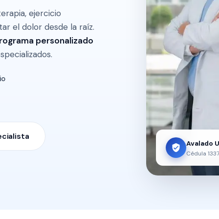
erapia, ejercicio
r el dolor desde la raíz.
rograma personalizado
specializados.
io
cialista
Avalado 
Cédula 133