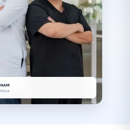
UNAM
79504