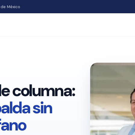
 de México
de columna:
alda sin
fano