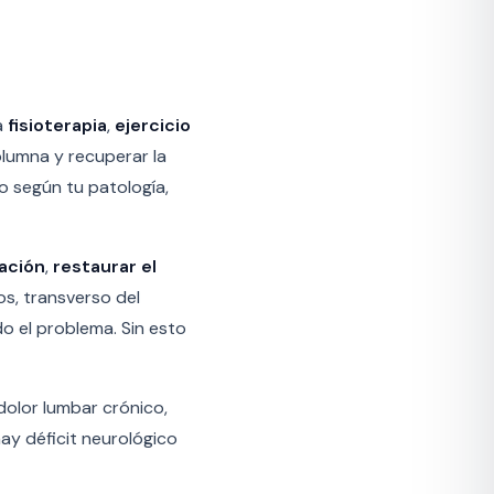
a
fisioterapia
,
ejercicio
olumna y recuperar la
o según tu patología,
mación
,
restaurar el
os, transverso del
 el problema. Sin esto
 dolor lumbar crónico,
hay déficit neurológico